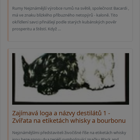
Rumy Nejznámější výrobce rumů na světě, společnost Bacardi ,
má ve znaku blízkého příbuzného netopýrů - kaloně. Tito
okřídlení savci přinášejí podle starých kubánských pověr
prosperitu a štěstí. Když …
Zajímavá loga a názvy destilátů 1 -
Zvířata na etiketách whisky a bourbonu
Nejznámějšími představiteli živočišné říše na etiketách whisky
jsou beze sporu dva teriéři symbolizující značku Black and