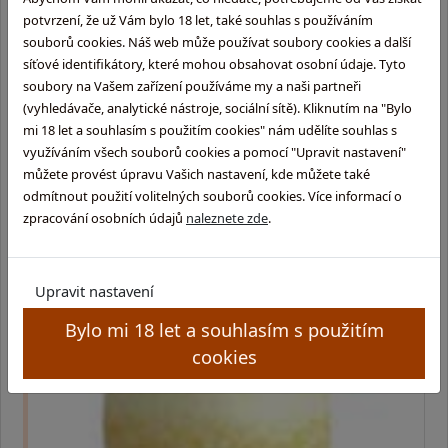
potvrzení, že už Vám bylo 18 let, také souhlas s používáním
souborů cookies. Náš web může používat soubory cookies a další
síťové identifikátory, které mohou obsahovat osobní údaje. Tyto
soubory na Vašem zařízení používáme my a naši partneři
(vyhledávače, analytické nástroje, sociální sítě). Kliknutím na "Bylo
mi 18 let a souhlasím s použitím cookies" nám udělíte souhlas s
využíváním všech souborů cookies a pomocí "Upravit nastavení"
Koktejly 3 - Recepty známých koktejlů
můžete provést úpravu Vašich nastavení, kde můžete také
odmítnout použití volitelných souborů cookies. Více informací o
V tomto díle seriálu o míchaných nápojích vám nabídneme
zpracování osobních údajů
naleznete zde
.
výběr receptů světově nejproslulejších koktejlů. Protože tyto
nápoje často existují ve více podobách (základní ingredience
jsou stejné, ale liší …
Upravit nastavení
Bylo mi 18 let a souhlasím s použitím
cookies