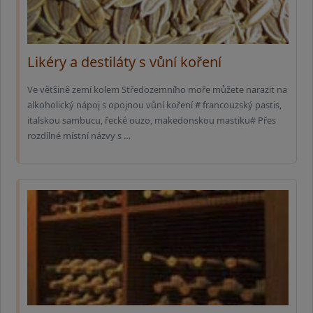
Likéry a destiláty s vůní koření
Ve většině zemí kolem Středozemního moře můžete narazit na
alkoholický nápoj s opojnou vůní koření # francouzský pastis,
italskou sambucu, řecké ouzo, makedonskou mastiku# Přes
rozdílné místní názvy s …