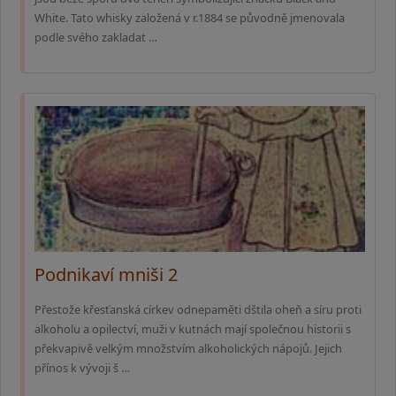
White. Tato whisky založená v r.1884 se původně jmenovala
podle svého zakladat …
Podnikaví mniši 2
Přestože křesťanská církev odnepaměti dštila oheň a síru proti
alkoholu a opilectví, muži v kutnách mají společnou historii s
překvapivě velkým množstvím alkoholických nápojů. Jejich
přínos k vývoji š …