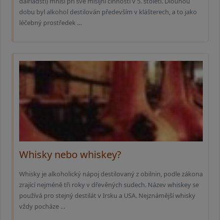
dalriadští) mniši při své misijní činnosti v 5. století. Dlouhou
dobu byl alkohol destilován především v klášterech, a to jako
léčebný prostředek …
Whisky nebo whiskey?
Whisky je alkoholický nápoj destilovaný z obilnin, podle zákona
zrající nejméně tři roky v dřevěných sudech. Název whiskey se
používá pro stejný destilát v Irsku a USA. Nejznámější whisky
vždy pocháze …