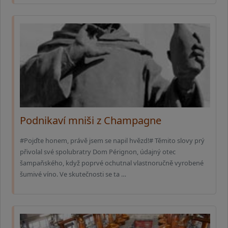
Podnikaví mniši z Champagne
#Pojďte honem, právě jsem se napil hvězd!# Těmito slovy prý
přivolal své spolubratry Dom Pérignon, údajný otec
šampaňského, když poprvé ochutnal vlastnoručně vyrobené
šumivé víno. Ve skutečnosti se ta …