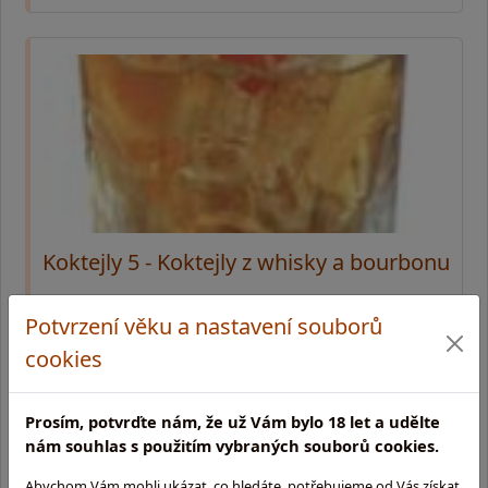
Koktejly 5 - Koktejly z whisky a bourbonu
Míchané nápoje, v nichž je hlavní ingrediencí whisky nebo
Potvrzení věku a nastavení souborů
bourbon nejsou v současnosti tak rozšířené jako koktejly
založené na vodce nebo rumu, ale mají významnou tradici,
cookies
zejména na Britských ostrove …
Prosím, potvrďte nám, že už Vám bylo 18 let a udělte
nám souhlas s použitím vybraných souborů cookies.
Abychom Vám mohli ukázat, co hledáte, potřebujeme od Vás získat