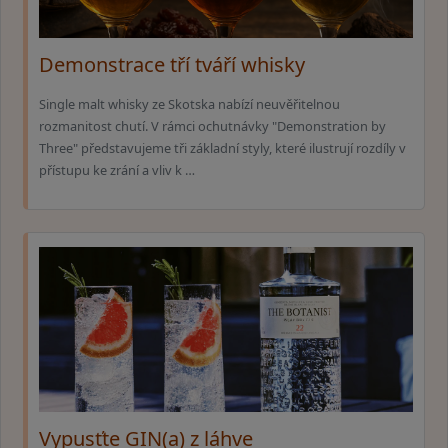
Demonstrace tří tváří whisky
Single malt whisky ze Skotska nabízí neuvěřitelnou
rozmanitost chutí. V rámci ochutnávky "Demonstration by
Three" představujeme tři základní styly, které ilustrují rozdíly v
přístupu ke zrání a vliv k …
Vypusťte GIN(a) z láhve