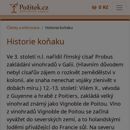
0 Kč
Články a informace
Historie koňaku
Historie koňaku
Ve 3. století n.l. nařídil římský císař Probus
zakládání vinohradů v Galii. (Hlavním důvodem
nebyl císařův zájem o rozkvět zemědělství v
kolonii, ale snaha nenechat vojáky zlenivět v
dobách míru.) 12.-13. století: Vilém X., vévoda
z Guyenne a hrabě z Poitiers, zakládá velký
vinohrad známý jako Vignoble de Poitou. Víno
z vinohradů Vignoble de Poitou se začíná
vyvážet do severských zemí, a to holandskými
loděmi přivážející do Francie sůl. Na severu