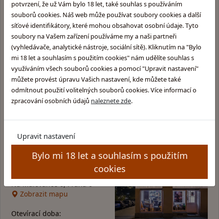
potvrzení, že už Vám bylo 18 let, také souhlas s používáním
souborů cookies. Náš web může používat soubory cookies a další
Proč
nakupovat u nás
?
síťové identifikátory, které mohou obsahovat osobní údaje. Tyto
soubory na Vašem zařízení používáme my a naši partneři
(vyhledávače, analytické nástroje, sociální sítě). Kliknutím na "Bylo
Rychlé a bezpečné dodání
mi 18 let a souhlasím s použitím cookies" nám udělíte souhlas s
využíváním všech souborů cookies a pomocí "Upravit nastavení"
můžete provést úpravu Vašich nastavení, kde můžete také
Dárky k nákupu, fan shop
odmítnout použití volitelných souborů cookies. Více informací o
zpracování osobních údajů
naleznete zde
.
Velký výběr skladem
Upravit nastavení
Bylo mi 18 let a souhlasím s použitím
Kamenná prodejna v Praze
cookies
Glentyno Whisky Shop
Na Malovance 6, Praha 6
Zobrazit mapu
Otevírací doba: