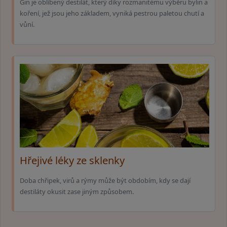
Gin je oblíbený destilát, který díky rozmanitému výběru bylin a
koření, jež jsou jeho základem, vyniká pestrou paletou chutí a
vůní.
Hřejivé léky ze sklenky
Doba chřipek, virů a rýmy může být obdobím, kdy se dají
destiláty okusit zase jiným způsobem.