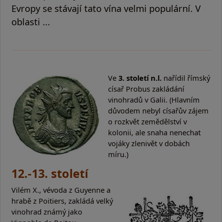
Evropy se stávají tato vína velmi populární. V
oblasti ...
Ve
3. století n.l.
nařídil římský
císař Probus zakládání
vinohradů v Galii. (Hlavním
důvodem nebyl císařův zájem
o rozkvět zemědělství v
kolonii, ale snaha nenechat
vojáky zlenivět v dobách
míru.)
12.-13. století
Vilém X., vévoda z Guyenne a
hrabě z Poitiers, zakládá velký
vinohrad známý jako