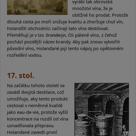
vyrábí tak obrovské
množství vína, že je
obtížné ho prodat. Protože
dlouhá cesta po moři snižuje kvalitu a zhoršuje chuť vín,
holandští obchodníci začínají tato vína destilovat.
Přeměňují je v tzv.
brandwijn
, čili pálené víno, z čehož
pochází pozdější název brandy. Aby pak znovu vytvořili
původní víno, Holanďané pijí tento nápoj po opětovném
rozředění vodou.
17. stol.
Na začátku tohoto století se
zavádí dvojitá destilace, což
umožňuje, aby tento produkt
cestoval v neměnné kvalitě
jako eau-de-vie, protože vyšší
koncentrace na rozdíl od vína
usnadňovala přepravu.
Holanďané zavedli první