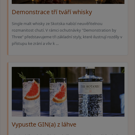
Demonstrace tří tváří whisky
Single malt whisky ze Skotska nabízí neuvěřitelnou
rozmanitost chutí. V rámci ochutnávky "Demonstration by
Three" představujeme tři základní styly, které ilustrují rozdíly v
přístupu ke zrání a vliv k …
Vypusťte GIN(a) z láhve