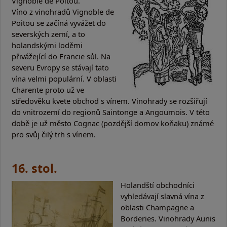
Vignoble de Poitou.
Víno z vinohradů Vignoble de
Poitou se začíná vyvážet do
severských zemí, a to
holandskými loděmi
přivážející do Francie sůl. Na
severu Evropy se stávají tato
vína velmi populární. V oblasti
Charente proto už ve
středověku kvete obchod s vínem. Vinohrady se rozšiřují
do vnitrozemí do regionů Saintonge a Angoumois. V této
době je už město Cognac (pozdější domov koňaku) známé
pro svůj čilý trh s vínem.
16. stol.
Holandští obchodníci
vyhledávají slavná vína z
oblasti Champagne a
Borderies. Vinohrady Aunis