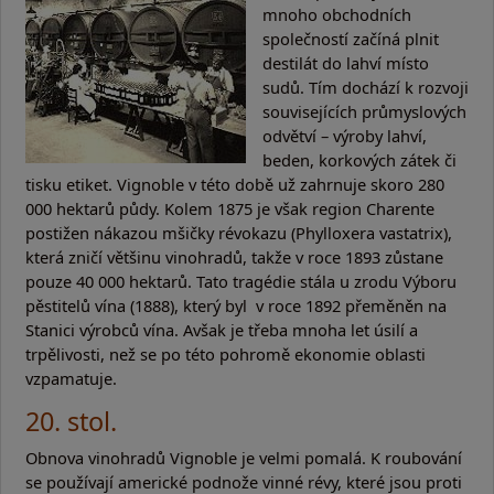
mnoho obchodních
společností začíná plnit
destilát do lahví místo
sudů. Tím dochází k rozvoji
souvisejících průmyslových
odvětví – výroby lahví,
beden, korkových zátek či
tisku etiket. Vignoble v této době už zahrnuje skoro 280
000 hektarů půdy. Kolem 1875 je však region Charente
postižen nákazou mšičky révokazu (Phylloxera vastatrix),
která zničí většinu vinohradů, takže v roce 1893 zůstane
pouze 40 000 hektarů. Tato tragédie stála u zrodu Výboru
pěstitelů vína (1888), který byl v roce 1892 přeměněn na
Stanici výrobců vína. Avšak je třeba mnoha let úsilí a
trpělivosti, než se po této pohromě ekonomie oblasti
vzpamatuje.
20. stol.
Obnova vinohradů Vignoble je velmi pomalá. K roubování
se používají americké podnože vinné révy, které jsou proti