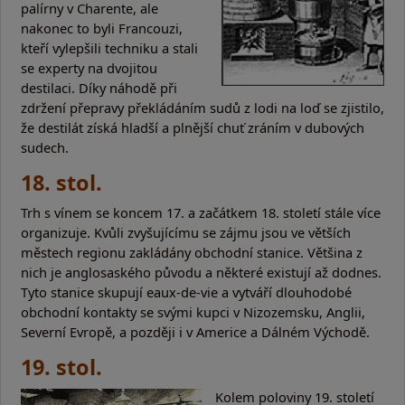
palírny v Charente, ale
nakonec to byli Francouzi,
kteří vylepšili techniku a stali
se experty na dvojitou
destilaci. Díky náhodě při
zdržení přepravy překládáním sudů z lodi na loď se zjistilo,
že destilát získá hladší a plnější chuť zráním v dubových
sudech.
18. stol.
Trh s vínem se koncem 17. a začátkem 18. století stále více
organizuje. Kvůli zvyšujícímu se zájmu jsou ve větších
městech regionu zakládány obchodní stanice. Většina z
nich je anglosaského původu a některé existují až dodnes.
Tyto stanice skupují eaux-de-vie a vytváří dlouhodobé
obchodní kontakty se svými kupci v Nizozemsku, Anglii,
Severní Evropě, a později i v Americe a Dálném Východě.
19. stol.
Kolem poloviny 19. století