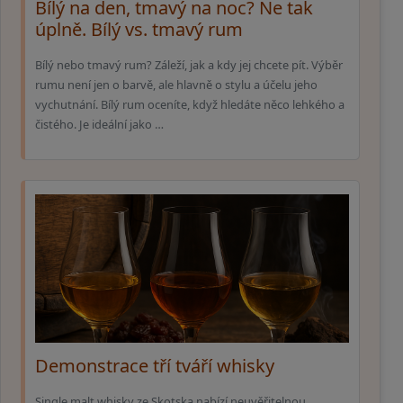
Bílý na den, tmavý na noc? Ne tak
úplně. Bílý vs. tmavý rum
Bílý nebo tmavý rum? Záleží, jak a kdy jej chcete pít. Výběr
rumu není jen o barvě, ale hlavně o stylu a účelu jeho
vychutnání. Bílý rum oceníte, když hledáte něco lehkého a
čistého. Je ideální jako …
Demonstrace tří tváří whisky
Single malt whisky ze Skotska nabízí neuvěřitelnou