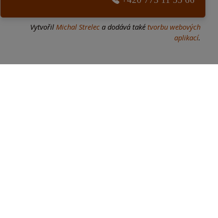
Vytvořil
Michal Strelec
a dodává také
tvorbu webových
aplikací
.