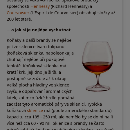
společností
Hennessy
(Richard Hennessy) a
Courvoisier
(L’Espirit de Courvoisier) obsahují složky až
200 let staré.
... a jak si je nejlépe vychutnat
Koňaky a další brandy se nejlépe
pijí ze sklenice tvaru tulipánu
(koňaková sklenka, napoleonka) a
chutnají nejlépe při pokojové
teplotě. Koňaková sklenka má
kratší krk, její dno je širší, a
postupně se zužuje až k okraji.
Velká plocha hladiny ve sklence
zvyšuje odpařovaní aromatických
látek, zatímco úzké hrdlo pomáhá
zadržet tyto aromatické páry ve sklenici. Typická
koňaková
sklenice
má (podle amerického standardu)
kapacitu cca 185 - 250 ml, ale nemělo by se do ní nalít
více než cca 60 - 90 ml. Sklenice s brandy se často
mírně zahřívá, buď pouze držením sklenky v uzavřené