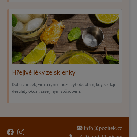
Hřejivé léky ze sklenky
Doba chřipek, virů a rýmy může být obdobím, kdy se dají
destiláty okusit zase jiným způsobem.
info@pozitek.cz
+420 773 11 55 66