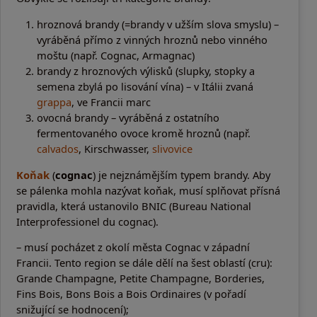
hroznová brandy (=brandy v užším slova smyslu) –
vyráběná přímo z vinných hroznů nebo vinného
moštu (např. Cognac, Armagnac)
brandy z hroznových výlisků (slupky, stopky a
semena zbylá po lisování vína) – v Itálii zvaná
grappa
, ve Francii marc
ovocná brandy – vyráběná z ostatního
fermentovaného ovoce kromě hroznů (např.
calvados
, Kirschwasser,
slivovice
Koňak
(
cognac
) je nejznámějším typem brandy. Aby
se pálenka mohla nazývat koňak, musí splňovat přísná
pravidla, která ustanovilo BNIC (Bureau National
Interprofessionel du cognac).
– musí pocházet z okolí města Cognac v západní
Francii. Tento region se dále dělí na šest oblastí (cru):
Grande Champagne, Petite Champagne, Borderies,
Fins Bois, Bons Bois a Bois Ordinaires (v pořadí
snižující se hodnocení);