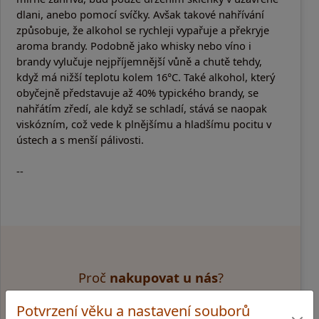
dlani, anebo pomocí svíčky. Avšak takové nahřívání
způsobuje, že alkohol se rychleji vypařuje a překryje
aroma brandy. Podobně jako whisky nebo víno i
brandy vylučuje nejpříjemnější vůně a chutě tehdy,
když má nižší teplotu kolem 16°C. Také alkohol, který
obyčejně představuje až 40% typického brandy, se
nahřátím zředí, ale když se schladí, stává se naopak
viskózním, což vede k plnějšímu a hladšímu pocitu v
ústech a s menší pálivosti.
--
Proč
nakupovat u nás
?
Potvrzení věku a nastavení souborů