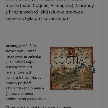
moštu (např. Cognac, Armagnac) 2. brandy
z hroznových výlisků (slupky, stopky a
semena zbylá po lisování vína) ...
Brandy
je v širším
slova smyslu vinná
nebo ovocná pálenka
(alkoholický nápoj
získaný destilací
fermentovaných
ovocných šťáv). Název
brandy pochází
z holandského
brandew
ijn
, což znamená
ohnivé nebo (s)pálené víno.
Obvykle se rozlišují tři kategorie brandy: