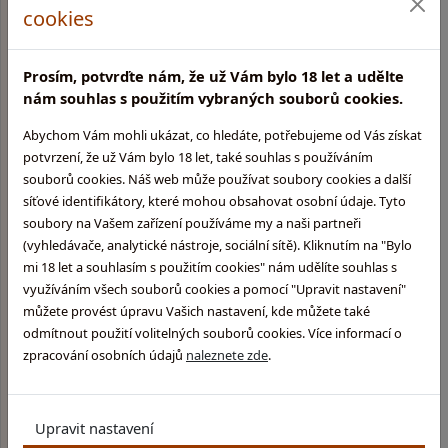
Rychlé a bezpečné dodání
cookies
Dárky k nákupu, fan shop
Prosím, potvrďte nám, že už Vám bylo 18 let a udělte
nám souhlas s použitím vybraných souborů cookies.
Velký výběr skladem
Abychom Vám mohli ukázat, co hledáte, potřebujeme od Vás získat
potvrzení, že už Vám bylo 18 let, také souhlas s používáním
souborů cookies. Náš web může používat soubory cookies a další
síťové identifikátory, které mohou obsahovat osobní údaje. Tyto
soubory na Vašem zařízení používáme my a naši partneři
Kamenná prodejna v
(vyhledávače, analytické nástroje, sociální sítě). Kliknutím na "Bylo
Praze
mi 18 let a souhlasím s použitím cookies" nám udělíte souhlas s
Glentyno Whisky Shop
využíváním všech souborů cookies a pomocí "Upravit nastavení"
Na Malovance 6, Praha 6
můžete provést úpravu Vašich nastavení, kde můžete také
Zobrazit mapu
odmítnout použití volitelných souborů cookies. Více informací o
zpracování osobních údajů
naleznete zde
.
Otevírací doba:
Pondělí: 10:00 - 15:00
Úterý: 10:00 - 15:00
Středa: Zavřeno
Upravit nastavení
Čtvrtek: 11:00 - 16:00