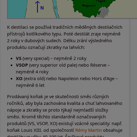
K destilaci se používá tradičních měděných destilačních
přístrojů kotlíkového typu. Poté destilát zraje nejméně
2 roky v dubových sudech. Délku zrání výsledného
produktu označují zkratky na lahvích:
VS
(very special) – nejméně 2 roky
VSOP
(very superior old pale) nebo Réserve –
nejméně 4 roky
XO
(extra old) nebo Napoleon nebo Hors d’Age –
nejméně 6 let
Prodávaný koňak je ve skutečnosti směs různých
ročníků, aby byla zachována kvalita a chuť lahvovaného
nápoje a zkratky se proto týkají nejmladší složky
směsi. Kromě těchto standardně označovaných
produktů (VS, VSOP, XO) existují vzácné speciality: např.
koňak Louis XIII. od společností
Rémy Martin
obsahuje
destiláty ve věku 40-100 let. Špičkové produkty