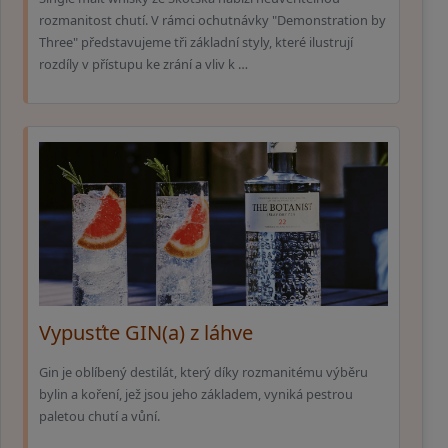
rozmanitost chutí. V rámci ochutnávky "Demonstration by
Three" představujeme tři základní styly, které ilustrují
rozdíly v přístupu ke zrání a vliv k …
Vypusťte GIN(a) z láhve
Gin je oblíbený destilát, který díky rozmanitému výběru
bylin a koření, jež jsou jeho základem, vyniká pestrou
paletou chutí a vůní.