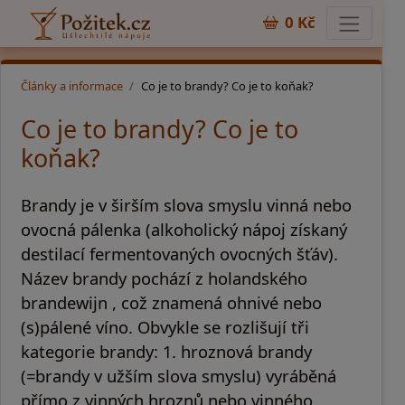
0 Kč
Články a informace
Co je to brandy? Co je to koňak?
Co je to brandy? Co je to
koňak?
Brandy je v širším slova smyslu vinná nebo
ovocná pálenka (alkoholický nápoj získaný
destilací fermentovaných ovocných šťáv).
Název brandy pochází z holandského
brandewijn , což znamená ohnivé nebo
(s)pálené víno. Obvykle se rozlišují tři
kategorie brandy: 1. hroznová brandy
(=brandy v užším slova smyslu) vyráběná
přímo z vinných hroznů nebo vinného