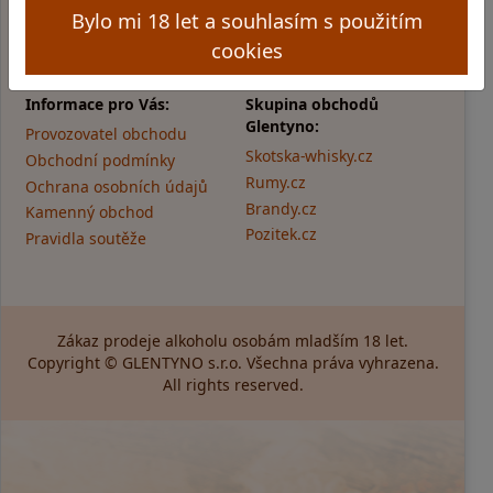
Pátek: 11:00 - 17:00
Bylo mi 18 let a souhlasím s použitím
cookies
Informace pro Vás:
Skupina obchodů
Glentyno:
Provozovatel obchodu
Skotska-whisky.cz
Obchodní podmínky
Rumy.cz
Ochrana osobních údajů
Brandy.cz
Kamenný obchod
Pozitek.cz
Pravidla soutěže
Zákaz prodeje alkoholu osobám mladším 18 let.
Copyright © GLENTYNO s.r.o. Všechna práva vyhrazena.
All rights reserved.