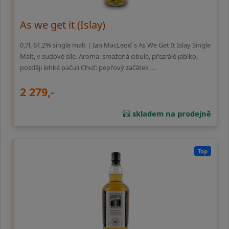
As we get it (Islay)
0,7l, 61,2% single malt | Ian MacLeod´s As We Get It Islay Single
Malt, v sudové síle. Aroma: smažená cibule, přezrálé jablko,
později lehké pačuli Chuť: pepřový začátek …
2 279,-
skladem na prodejně
Top