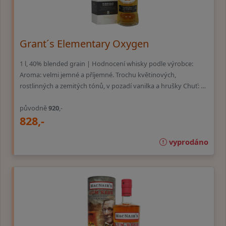
Grant´s Elementary Oxygen
1 l, 40% blended grain | Hodnocení whisky podle výrobce:
Aroma: velmi jemné a příjemné. Trochu květinových,
rostlinných a zemitých tónů, v pozadí vanilka a hrušky Chuť: …
původně
920
,-
828,-
vyprodáno