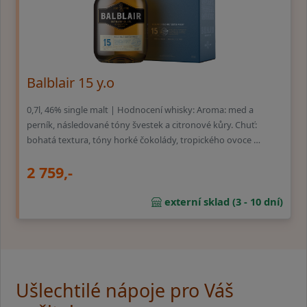
Balblair 15 y.o
0,7l, 46% single malt | Hodnocení whisky: Aroma: med a
perník, následované tóny švestek a citronové kůry. Chuť:
bohatá textura, tóny horké čokolády, tropického ovoce …
2 759,-
externí sklad (3 - 10 dní)
Ušlechtilé nápoje pro Váš