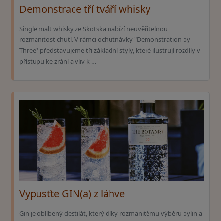
Demonstrace tří tváří whisky
Single malt whisky ze Skotska nabízí neuvěřitelnou
rozmanitost chutí. V rámci ochutnávky "Demonstration by
Three" představujeme tři základní styly, které ilustrují rozdíly v
přístupu ke zrání a vliv k …
Vypusťte GIN(a) z láhve
Gin je oblíbený destilát, který díky rozmanitému výběru bylin a