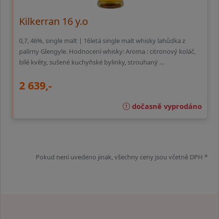
Kilkerran 16 y.o
0,7, 46%, single malt | 16letá single malt whisky lahůdka z
palírny Glengyle. Hodnocení whisky: Aroma : citronový koláč,
bílé květy, sušené kuchyňské bylinky, strouhaný …
2 639,-
dočasně vyprodáno
Pokud není uvedeno jinak, všechny ceny jsou včetně DPH *