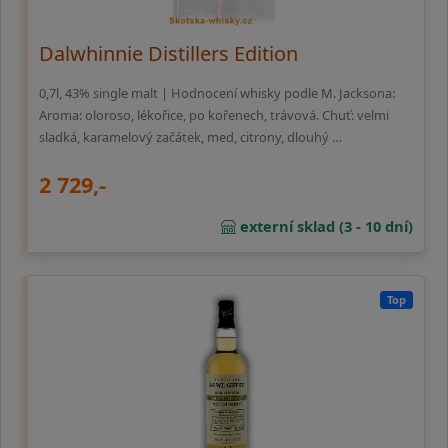
Dalwhinnie Distillers Edition
0,7l, 43% single malt | Hodnocení whisky podle M. Jacksona:
Aroma: oloroso, lékořice, po kořenech, trávová. Chuť: velmi
sladká, karamelový začátek, med, citrony, dlouhý …
2 729,-
externí sklad (3 - 10 dní)
Top