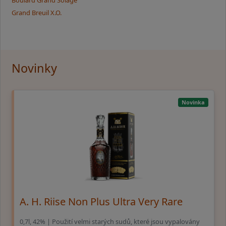
Boulard Grand Solage
Grand Breuil X.O.
Novinky
Novinka
A. H. Riise Non Plus Ultra Very Rare
0,7l, 42% | Použití velmi starých sudů, které jsou vypalovány