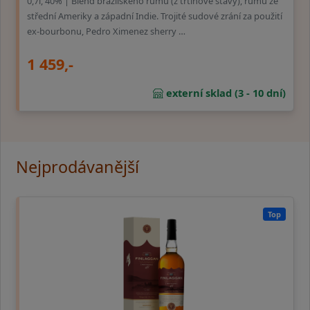
0,7l, 40% | Blend brazilského rumu (z třtinové šťávy), rumů ze
střední Ameriky a západní Indie. Trojité sudové zrání za použití
ex-bourbonu, Pedro Ximenez sherry …
1 459,-
externí sklad (3 - 10 dní)
Nejprodávanější
Top