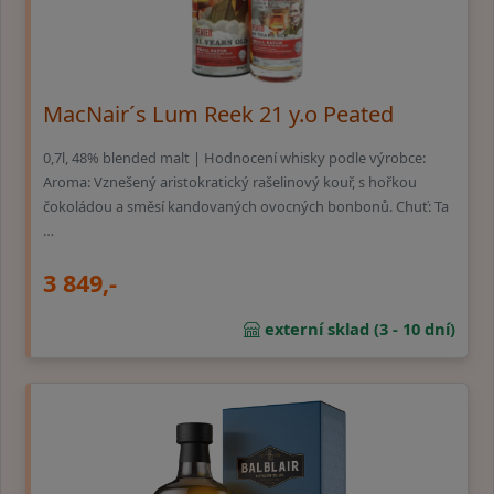
MacNair´s Lum Reek 21 y.o Peated
0,7l, 48% blended malt | Hodnocení whisky podle výrobce:
Aroma: Vznešený aristokratický rašelinový kouř, s hořkou
čokoládou a směsí kandovaných ovocných bonbonů. Chuť: Ta
…
3 849,-
externí sklad (3 - 10 dní)