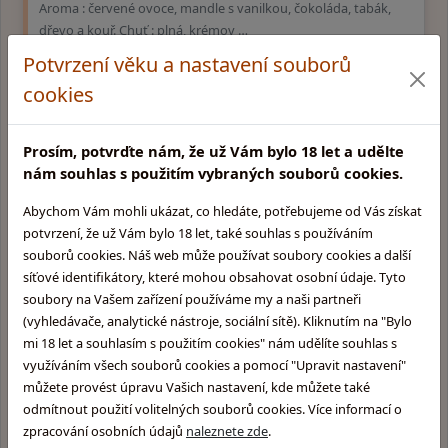
Aroma : červené ovoce, mandle s vanilkou, čokoláda, tabák,
dřevo a kouř. Chuť : plná, krémov …
Potvrzení věku a nastavení souborů
3 059,-
cookies
externí sklad (3 - 10 dní)
Prosím, potvrďte nám, že už Vám bylo 18 let a udělte
nám souhlas s použitím vybraných souborů cookies.
Novinka
Abychom Vám mohli ukázat, co hledáte, potřebujeme od Vás získat
potvrzení, že už Vám bylo 18 let, také souhlas s používáním
souborů cookies. Náš web může používat soubory cookies a další
síťové identifikátory, které mohou obsahovat osobní údaje. Tyto
soubory na Vašem zařízení používáme my a naši partneři
(vyhledávače, analytické nástroje, sociální sítě). Kliknutím na "Bylo
mi 18 let a souhlasím s použitím cookies" nám udělíte souhlas s
využíváním všech souborů cookies a pomocí "Upravit nastavení"
Blackwell 007 Limited Edition Jamaican
můžete provést úpravu Vašich nastavení, kde můžete také
odmítnout použití volitelných souborů cookies. Více informací o
Rum
zpracování osobních údajů
naleznete zde
.